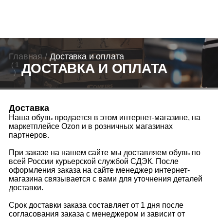
Главная
/
Доставка и оплата
ДОСТАВКА И ОПЛАТА
( 1
)
Доставка
Наша обувь продается в этом интернет-магазине, на
маркетплейсе Ozon и в розничных магазинах
партнеров.
При заказе на нашем сайте мы доставляем обувь по
всей России курьерской службой СДЭК. После
оформления заказа на сайте менеджер интернет-
магазина связывается с вами для уточнения деталей
доставки.
Срок доставки заказа составляет от 1 дня после
согласования заказа с менеджером и зависит от
вашего города. Доставка может быть осуществлена
курьером до двери или в пункты самовывоза СДЭК.
Вы можете отслеживать статус заказа на сайте СДЭК
по трек-номеру, который мы высылаем на вашу