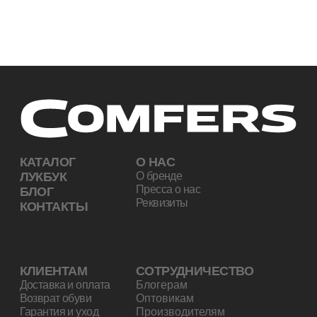
Доставка и оплата
Блогерам
Возврат обуви
Оптовикам
Гарантия и уход
Производителям
Вопросы и ответы
8 (800) 222-44-37
info@comfers.co
* Продукт компании Meta, признанной экстремистской организацией на
территории РФ
Политика конфиденциальности
Согласие на обработку персональных данных
Договор-оферта
Comfers © 2026. Все права защищены.