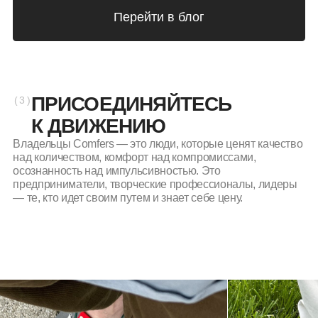
— те, кто идет своим путем и знает себе цену.
ВАДИМ
Ч