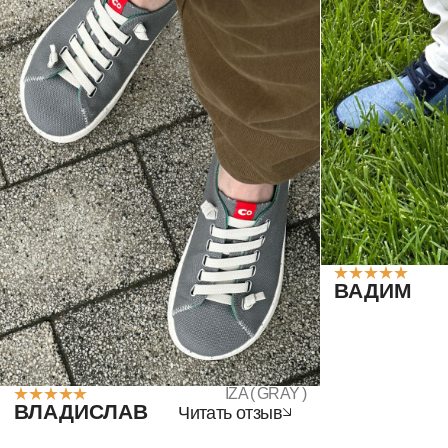
IZA ( GRAY )
ВЛАДИСЛАВ
Читать отзыв
КАТАЛОГ
О НАС
ЛУКБУК
О бренде
Пресса о нас
БЛОГ
Реквизиты
КОНТАКТЫ
КЛИЕНТАМ
СОТРУДНИЧЕСТВО