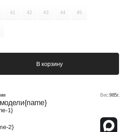
Вес:
985
г.