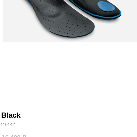
 Black
0110142
 каталог