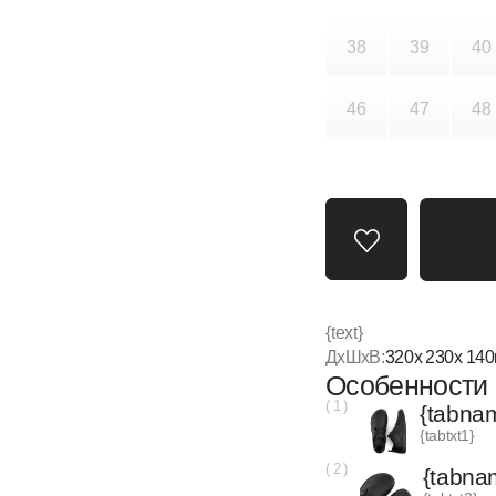
В корзину
{text}
ДxШxВ:
320
x
230
x
140
мм
Особенности модели
{name}
( 1 )
{tabname-1}
{tabtxt1}
( 2 )
{tabname-2}
{tabtxt2}
( 3 )
{tabname-3}
{tabtxt3}
( 4 )
{tabname-4}
{tabtxt4}
( 5 )
{tabname-5}
{tabtxt5}
{tabname-6}
{tabtxt6}
{tabname-7}
{tabtxt7}