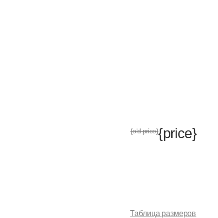
{price}
ld price}
аблица размеров