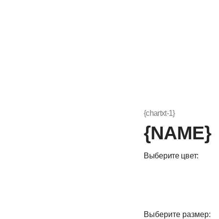
{chartxt-1}
{NAME}
{o
Выберите цвет:
Выберите размер:
Т
38
39
40
41
42
43
44
45
46
47
48