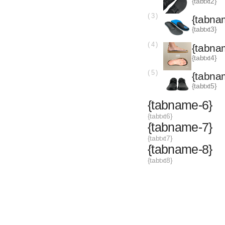
{tabname-8}
{tabtxt8}