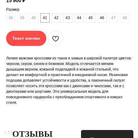
15 900
₽
Размер
38
39
40
41
42
43
44
45
46
47
48
Текст кнопки
Легкие мужские кроссовки из ткани и замши в широкой палитре цветов:
черном, сером, синем и бежевом. Модель отличается мягким
дышащим верхом, кожаной подкладкой и кожаной стелькой, что
делает ее комфортной и практичной в ежедневной носке. Резиновая
подошва добавляет устойчивости и удобства, а лаконичный силуэт
позволяет носить эти кроссовки как с джинсами и чиносами, так и с
джоггерами или шортами. Это универсальная модель для
повседневного гардероба с преобладанием спортивного и кэжуал
стиля.
ОТЗЫВЫ
( 3 )