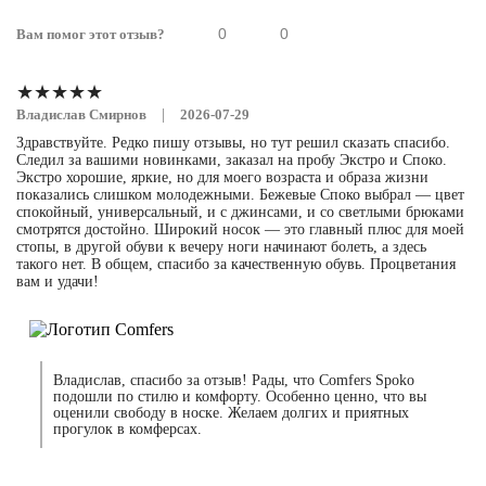
КАТАЛОГ
О НАС
ЛУКБУК
О бренде
0
0
Вам помог этот отзыв?
Пресса о нас
БЛОГ
Реквизиты
КОНТАКТЫ
★★★★★
|
Владислав Смирнов
2026-07-29
Здравствуйте. Редко пишу отзывы, но тут решил сказать спасибо.
КЛИЕНТАМ
СОТРУДНИЧЕСТВО
Следил за вашими новинками, заказал на пробу Экстро и Споко.
Доставка и оплата
Блогерам
Экстро хорошие, яркие, но для моего возраста и образа жизни
Возврат обуви
Оптовикам
показались слишком молодежными. Бежевые Споко выбрал — цвет
Гарантия и уход
Производителям
спокойный, универсальный, и с джинсами, и со светлыми брюками
Вопросы и ответы
смотрятся достойно. Широкий носок — это главный плюс для моей
стопы, в другой обуви к вечеру ноги начинают болеть, а здесь
такого нет. В общем, спасибо за качественную обувь. Процветания
вам и удачи!
Владислав, спасибо за отзыв! Рады, что Comfers Spoko
8 (800) 222-44-37
info@comfers.co
подошли по стилю и комфорту. Особенно ценно, что вы
оценили свободу в носке. Желаем долгих и приятных
прогулок в комферсах.
* Продукт компании Meta, признанной экстремистской организацией на
территории РФ