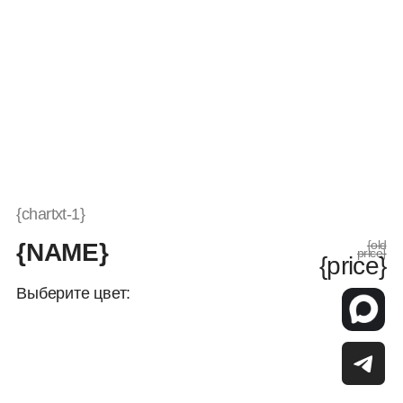
{chartxt-1}
{old
{NAME}
price}
{price}
Выберите цвет:
Выберите размер:
Таблица размеров
38
39
40
41
42
43
44
45
46
47
48