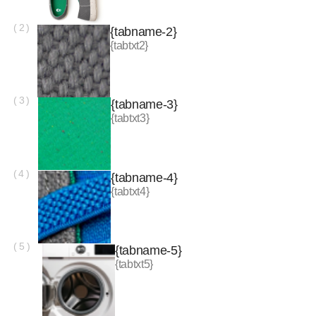
( 4 )
{tabname-4}
{tabtxt4}
( 5 )
{tabname-5}
{tabtxt5}
{tabname-6}
{tabtxt6}
{tabname-7}
{tabtxt7}
{tabname-8}
{tabtxt8}
( 1 )
( 2 )