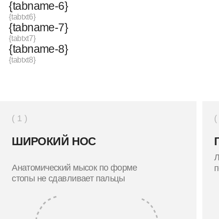
ШИРОКИЙ НОС
ГИБКО
Легкая п
Анатомический мысок по форме
подвижно
стопы не сдавливает пальцы
ПОХОЖИЕ ТОВАРЫ
( 2 )