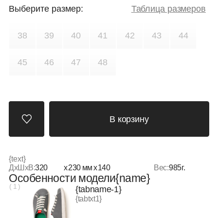
В корзину
{text}
320
230
140
ДxШxВ:
x
мм
x
Вес:
985
г.
Особенности модели
{name}
( 1 )
{tabname-1}
{tabtxt1}
( 2 )
{tabname-2}
{tabtxt2}
( 3 )
{tabname-3}
{tabtxt3}