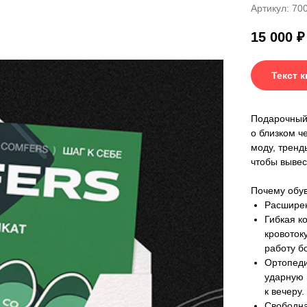
Артикул:
70
15 000
₽
Текст 
Подарочный 
о близком ч
моду, тренд
чтобы вывес
Почему обув
Расширен
Гибкая к
кровоток
работу б
Ортопеди
ударную 
к вечеру.
Свободна