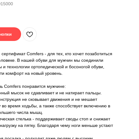
015000
кнопки
сертификат Comfers - для тех, кто хочет позаботиться
еловеке. В нашей обуви для мужчин мы соединили
ы и технологии ортопедической и босоногой обуви,
ти комфорт на новый уровень.
ь Comfers понравится мужчине:
ный мысок не сдавливает и не натирает пальцы.
онструкция не сковывает движения и не мешает
у во время ходьбы, а также способствует включению в
ольшего числа мышц.
ческая стелька - поддерживает своды стоп и снижает
нагрузку на пятку. Благодаря чему ноги меньше устают
я посадка - подходит даже людям с высоким