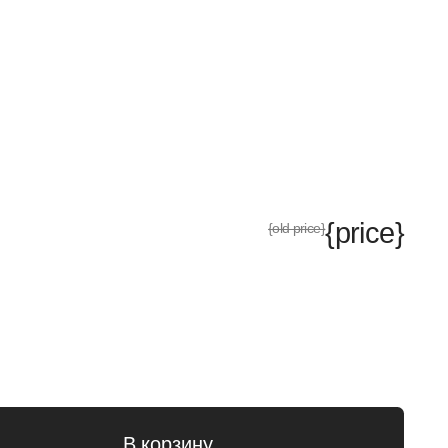
{price}
ld price}