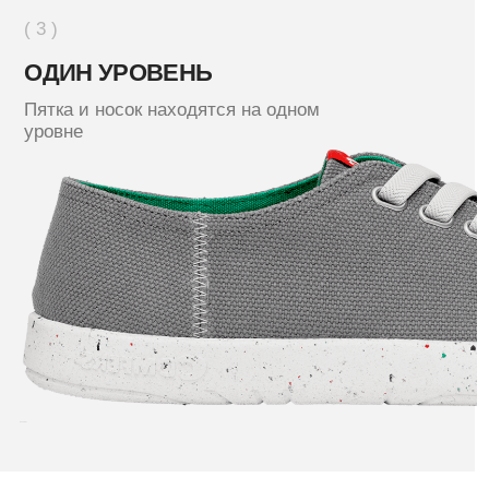
Кеды из натурального
15 800 ₽
хлопка
IZA
15 800 ₽