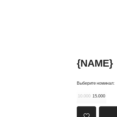
{o
{NAME}
Выберите номинал:
10.000
15.000
В корзину
{text}