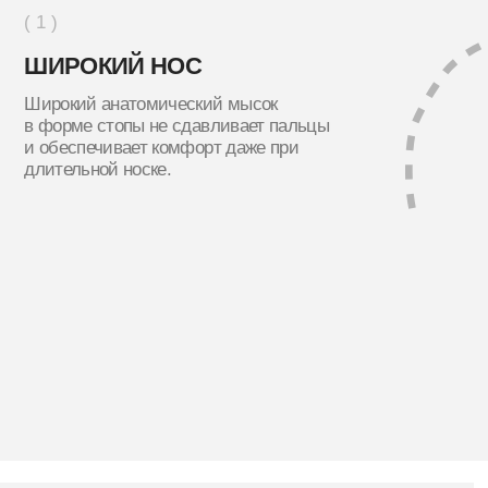
( 3 )
( 4 )
ОДИН УРОВЕНЬ
СТИМУЛИ
Пятка и носок находятся на одном
Подошва достат
уровне
движения
ПОХОЖИЕ ТОВАРЫ
( 2 )